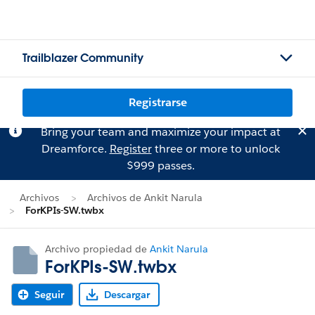
Trailblazer Community
Registrarse
Bring your team and maximize your impact at
Dreamforce.
Register
three or more to unlock
$999 passes.
Archivos
Archivos de Ankit Narula
ForKPIs-SW.twbx
Archivo propiedad de
Ankit Narula
ForKPIs-SW.twbx
Seguir
Descargar