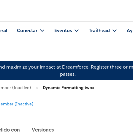
eral
Conectar
Eventos
Trailhead
Ay
and maximize your impact at Dreamforce.
Register
three or m
passes.
mber (Inactive)
Dynamic Formatting.twbx
mber (Inactive)
tido con
Versiones