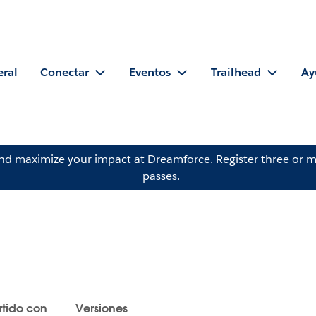
eral
Conectar
Eventos
Trailhead
Ay
and maximize your impact at Dreamforce.
Register
three or m
passes.
tido con
Versiones