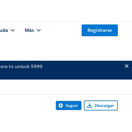
uda
Más
Registrarse
ore to unlock $999
Seguir
Descargar