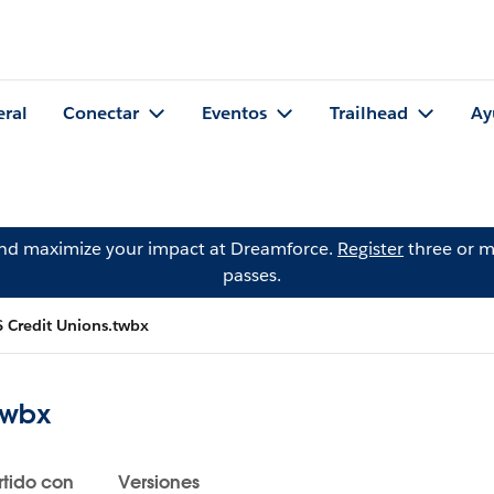
eral
Conectar
Eventos
Trailhead
Ay
and maximize your impact at Dreamforce.
Register
three or m
passes.
 Credit Unions.twbx
twbx
tido con
Versiones