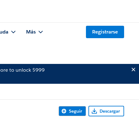
uda
Más
Registrarse
ore to unlock $999
Seguir
Descargar