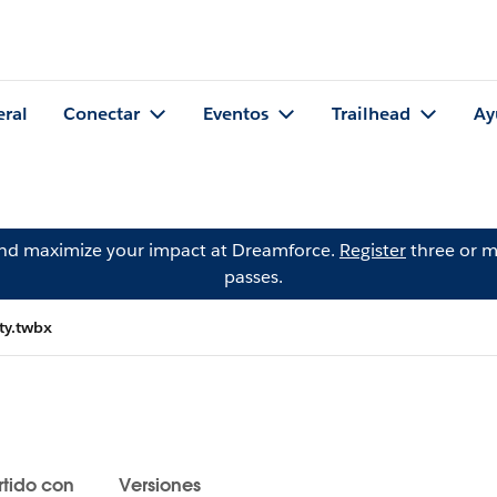
eral
Conectar
Eventos
Trailhead
Ay
and maximize your impact at Dreamforce.
Register
three or m
passes.
y.twbx
tido con
Versiones