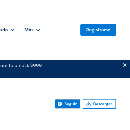
uda
Más
Registrarse
ore to unlock $999
Seguir
Descargar