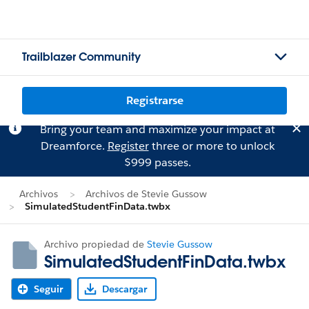
Trailblazer Community
Registrarse
Bring your team and maximize your impact at
Dreamforce.
Register
three or more to unlock
$999 passes.
Archivos
Archivos de Stevie Gussow
SimulatedStudentFinData.twbx
Archivo propiedad de
Stevie Gussow
SimulatedStudentFinData.twbx
Seguir
Descargar