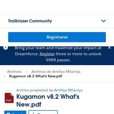
Trailblazer Community
Registrarse
Bring your team and maximize your impact at
Dreamforce.
Register
three or more to unlock
$999 passes.
Archivos
Archivos de Amiñya Milaniya
Kugamon v8.2 What's New.pdf
Archivo propiedad de
Amiñya Milaniya
Kugamon v8.2 What's
New.pdf