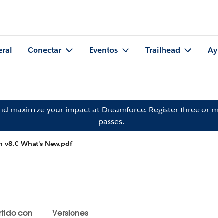
eral
Conectar
Eventos
Trailhead
Ay
and maximize your impact at Dreamforce.
Register
three or m
passes.
 v8.0 What's New.pdf
f
tido con
Versiones