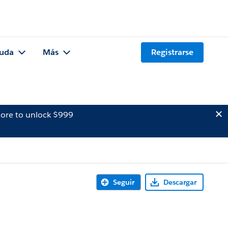
uda
Más
Registrarse
ore to unlock $999
Seguir
Descargar