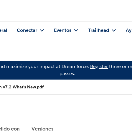
eral
Conectar
Eventos
Trailhead
Ay
and maximize your impact at Dreamforce.
Register
three or m
passes.
 v7.2 What's New.pdf
f
tido con
Versiones