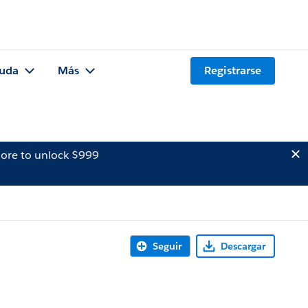
uda
Más
Registrarse
ore to unlock $999
Seguir
Descargar