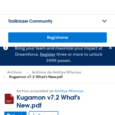
Trailblazer Community
Registrarse
Bring your team and maximize your impact at
Dreamforce.
Register
three or more to unlock
$999 passes.
Archivos
Archivos de Amiñya Milaniya
Kugamon v7.2 What's New.pdf
Archivo propiedad de
Amiñya Milaniya
Kugamon v7.2 What's
New.pdf