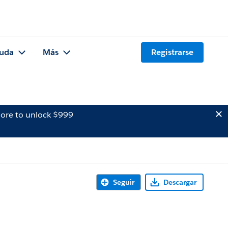
uda
Más
Registrarse
ore to unlock $999
Seguir
Descargar