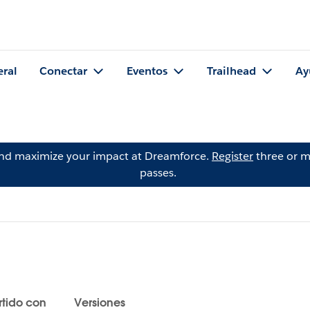
eral
Conectar
Eventos
Trailhead
Ay
and maximize your impact at Dreamforce.
Register
three or m
passes.
tido con
Versiones