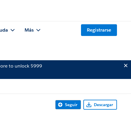
uda
Más
Registrarse
ore to unlock $999
Seguir
Descargar