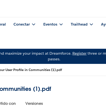
eral
Conectar
Eventos
Trailhead
Ay
and maximize your impact at Dreamforce.
Register
three or m
passes.
ur User Profile in Communities (1).pdf
Communities (1).pdf
tido con
Versiones