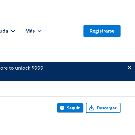
uda
Más
Registrarse
ore to unlock $999
Seguir
Descargar