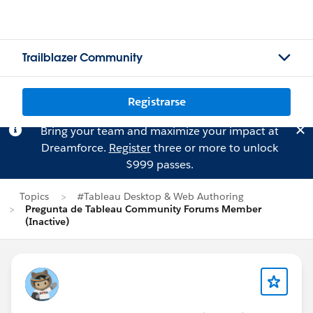
Trailblazer Community
Registrarse
Bring your team and maximize your impact at
Dreamforce.
Register
three or more to unlock
$999 passes.
Topics
#Tableau Desktop & Web Authoring
Pregunta de Tableau Community Forums Member
(Inactive)