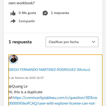
own workbook?
0 Me gusta
1 respuesta
Compartir
Show menu
Ordenar
1 respuesta
Clasificar por fecha
DIEGO FERNANDO MARTINEZ RODRIGUEZ (Modux)
4 de febrero de 2025 16:57
@Quang Le​
Hi, this is a duplicate
of:
https://community.tableau.com/s/question/0D5cw
0000093koFCAQ/user-with-explorer-license-can-not-