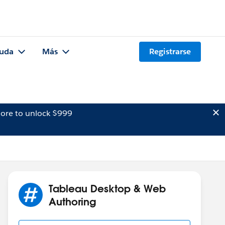
uda
Más
Registrarse
ore to unlock $999
Tableau Desktop & Web
Authoring