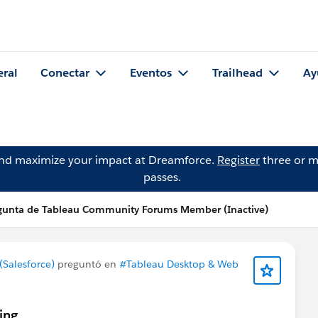
eral
Conectar
Eventos
Trailhead
Ay
and maximize your impact at Dreamforce.
Register
three or m
passes.
gunta de Tableau Community Forums Member (Inactive)
Salesforce)
preguntó en
#Tableau Desktop & Web
ing