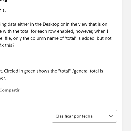
his.
ing data either in the Desktop or in the view that is on
e with the total for each row enabled, however, when I
 file, only the column name of 'total' is added, but not
ix this?
 Circled in green shows the "total" /general total is
er.
Compartir
how menu
Ordenar
Clasificar por fecha