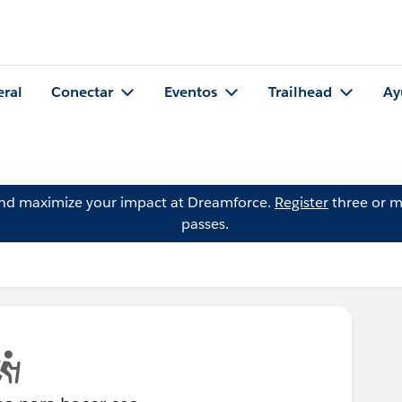
eral
Conectar
Eventos
Trailhead
Ay
and maximize your impact at Dreamforce.
Register
three or m
passes.