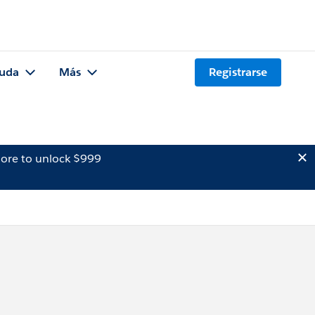
uda
Más
Registrarse
ore to unlock $999