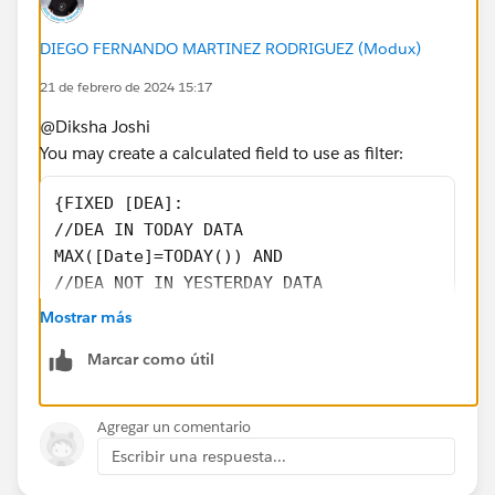
DIEGO FERNANDO MARTINEZ RODRIGUEZ (Modux)
21 de febrero de 2024 15:17
@Diksha Joshi​
You may create a calculated field to use as filter:
{FIXED [DEA]:
//DEA IN TODAY DATA
MAX([Date]=TODAY()) AND
//DEA NOT IN YESTERDAY DATA
NOT MAX([Date]=DATEADD("day",-1,TODAY()))
Mostrar más
}
Marcar como útil
Then, drag this field to the filter shelf and select the
true value.
Agregar un comentario
Escribir una respuesta...
Finally, Drag DEA, location and territory to the rows
shelf.