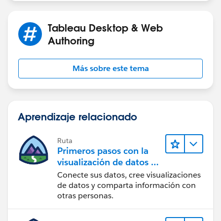
If this post resolves the question, would you be so
Tableau Desktop & Web
kind to "Select as Best"?. This will help other users find
Authoring
the same answer/resolution and help community keep
track of answered questions. Thank you.
Más sobre este tema
Regards,
Diego Martinez
Aprendizaje relacionado
Tableau Visionary and Forums Ambassador
Ruta
Primeros pasos con la
visualización de datos en
Tableau Desktop
Conecte sus datos, cree visualizaciones
de datos y comparta información con
otras personas.