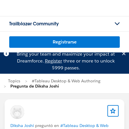
Trailblazer Community
Registrarse
Bring your team and maximize your impact at
Dreamforce.
Register
three or more to unlock
$999 passes.
Topics
#Tableau Desktop & Web Authoring
Pregunta de Diksha Joshi
Diksha Joshi
preguntó en
#Tableau Desktop & Web