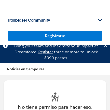
Trailblazer Community
Registrarse
Bring your team and maximize your impact at
Dreamforce.
Register
three or more to unlock
$999 passes.
Noticias en tiempo real
No tiene permiso para hacer eso.