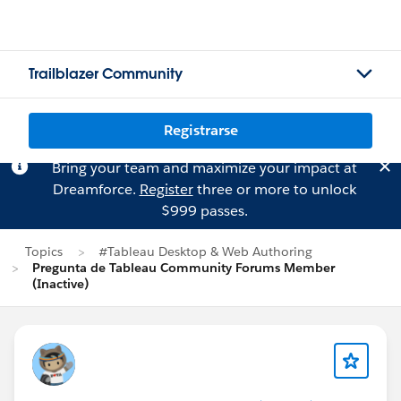
Trailblazer Community
Registrarse
Bring your team and maximize your impact at
Dreamforce.
Register
three or more to unlock
$999 passes.
Topics
#Tableau Desktop & Web Authoring
Pregunta de Tableau Community Forums Member
(Inactive)