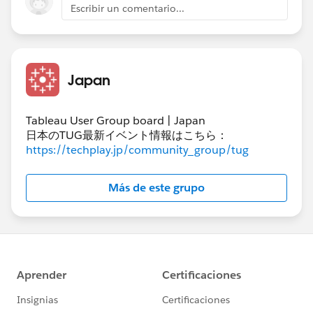
Escribir un comentario...
ご要望を満たしますでしょうか？
※4行目のベッツ選手の打席は、元データのEventと
woba_denomが正しくないように思います。フォアボ
Japan
ールなのにイベントに記載が無く、打席が完了したのに
woba_denomに1がありません。
Tableau User Group board | Japan
日本のTUG最新イベント情報はこちら：
https://techplay.jp/community_group/tug
Más de este grupo