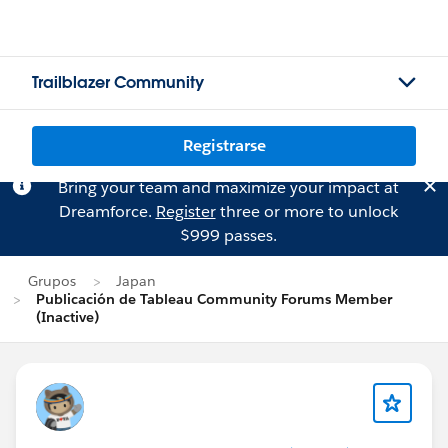
Trailblazer Community
Registrarse
Bring your team and maximize your impact at
Dreamforce.
Register
three or more to unlock
$999 passes.
Grupos
Japan
Publicación de Tableau Community Forums Member
(Inactive)