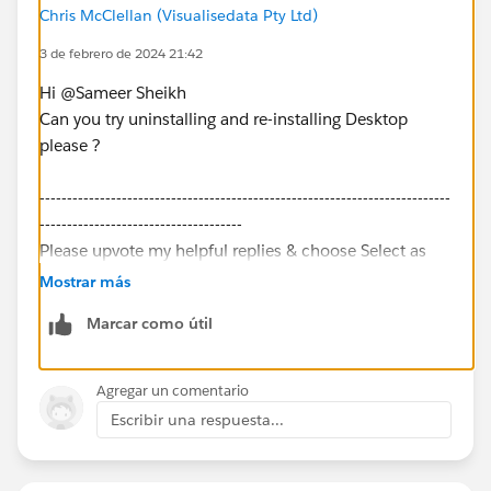
Chris McClellan (Visualisedata Pty Ltd)
3 de febrero de 2024 21:42
Hi @Sameer Sheikh​
Can you try uninstalling and re-installing Desktop
please ?
---------------------------------------------------------------------------
-------------------------------------
Please upvote my helpful replies & choose Select as
Best Answer if it really is the best :)
Mostrar más
Marcar como útil
Agregar un comentario
Escribir una respuesta...