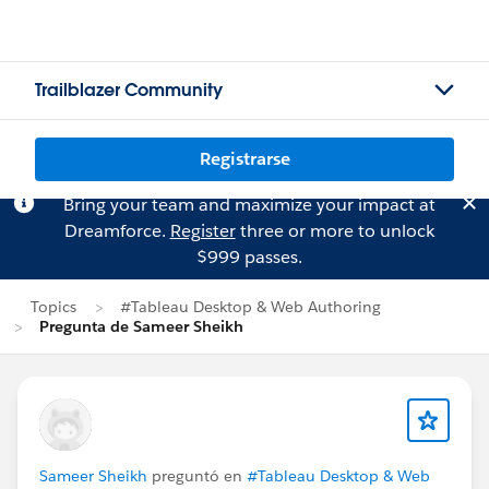
Trailblazer Community
Registrarse
Bring your team and maximize your impact at
Dreamforce.
Register
three or more to unlock
$999 passes.
Topics
#Tableau Desktop & Web Authoring
Pregunta de Sameer Sheikh
Sameer Sheikh
preguntó en
#Tableau Desktop & Web