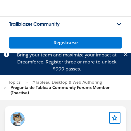
Trailblazer Community
Registrarse
Bring your team and maximize your impact at
Dreamforce.
Register
three or more to unlock
$999 passes.
Topics
#Tableau Desktop & Web Authoring
Pregunta de Tableau Community Forums Member
(Inactive)