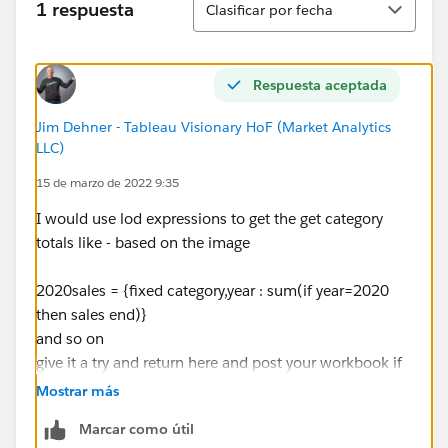
1 respuesta
Clasificar por fecha
Respuesta aceptada
Jim Dehner - Tableau Visionary HoF (Market Analytics
LLC)
15 de marzo de 2022 9:35
I would use lod expressions to get the get category
totals like - based on the image
2020sales = {fixed category,year : sum(if year=2020
then sales end)}
and so on
give it a try and return here and post your workbook if
there are questions
Mostrar más
Jim
Marcar como útil