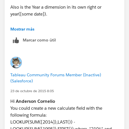
Also is the Year a dimension in its own right or
year([some date]).
Are you able to attach a workbook we could use to
Mostrar más
give you the answer?
Marcar como útil
Tableau Community Forums Member (Inactive)
(Salesforce)
23 de octubre de 2015 8:05
Hi
Anderson Cornelio
You could create a new calculate field with the
following formula:
LOOKUP(SUM([2014]),LAST()) -
LOOKUP(SUM([1995]),FIRST()) where, "2104" and