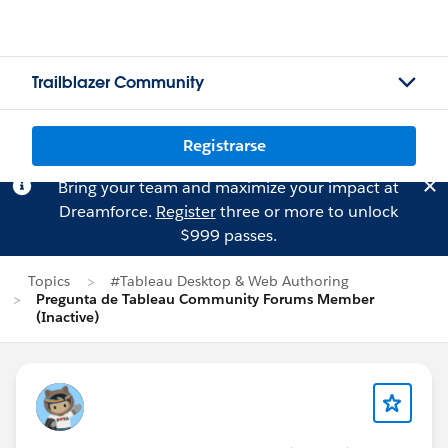
Trailblazer Community
Registrarse
Bring your team and maximize your impact at
Dreamforce.
Register
three or more to unlock
$999 passes.
Topics
#Tableau Desktop & Web Authoring
Pregunta de Tableau Community Forums Member
(Inactive)