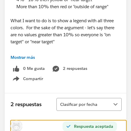
More than 10% then red or "outside of range"
What I want to do is to show a legend with all three
colors. For the sake of the argument - let's say there
are no values greater than 10% so everyone is "on
target" or "near target"
In other words what I want to show is this:
Mostrar más
0 Me gusta
2 respuestas
Compartir
but with the absence of values greater than 10% i am
Show menu
only going to get this:
Ordenar
2 respuestas
Clasificar por fecha
Any one have an idea on how I might be able to do
Respuesta aceptada
this?