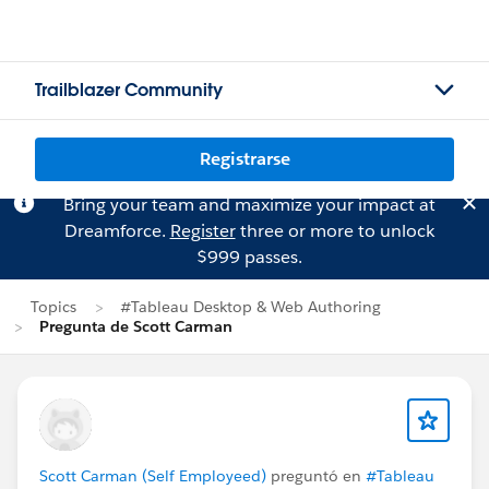
Trailblazer Community
Registrarse
Bring your team and maximize your impact at
Dreamforce.
Register
three or more to unlock
$999 passes.
Topics
#Tableau Desktop & Web Authoring
Pregunta de Scott Carman
Scott Carman (Self Employeed)
preguntó en
#Tableau