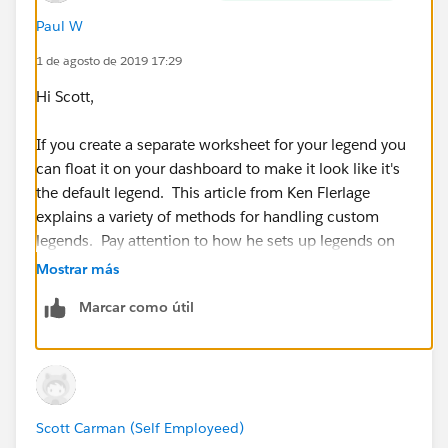
Paul W
Thank you,
1 de agosto de 2019 17:29
Scott
Hi Scott,
If you create a separate worksheet for your legend you
can float it on your dashboard to make it look like it's
the default legend. This article from Ken Flerlage
explains a variety of methods for handling custom
legends. Pay attention to how he sets up legends on
separate worksheets.
Mostrar más
Marcar como útil
https://www.kenflerlage.com/2019/06/legends.html
Best,
Paul
Scott Carman (Self Employeed)