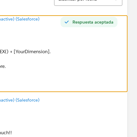
tive) (Salesforce)
Respuesta aceptada
EX() + [YourDimension].
re.
tive) (Salesforce)
much!!