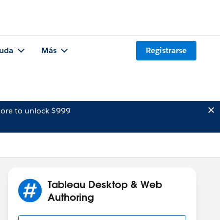
uda
Más
Registrarse
ore to unlock $999
Tableau Desktop & Web
Authoring