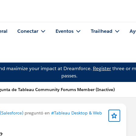
eral
Conectar
Eventos
Trailhead
Ay
and maximize your impact at Dreamforce.
Register
three or m
passes.
gunta de Tableau Community Forums Member (Inactive)
Salesforce)
preguntó en
#Tableau Desktop & Web
?