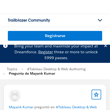
Trailblazer Community
Registrarse
Bring your team and maximize your impact at
Dreamforce.
Register
three or more to unlock
$999 passes.
Topics
#Tableau Desktop & Web Authoring
Pregunta de Mayank Kumar
Mayank Kumar
preguntó en
#Tableau Desktop & Web