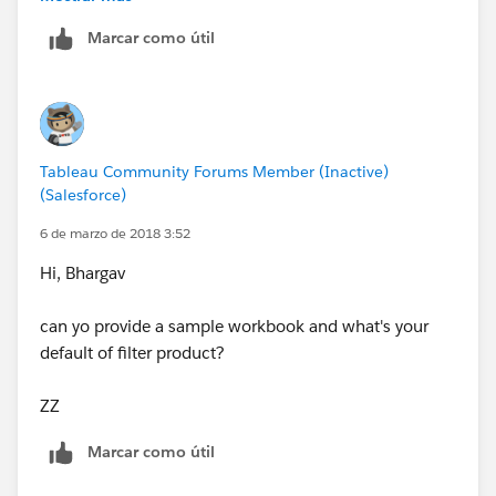
OR
Marcar como útil
CONTAINS([Cs Assy Serial Num],IF CONTAINS([Cs
Assy Serial Num],UPPER([Param Engine Serial No.]))
THEN UPPER([Param Engine Serial No.])
END)
OR
Tableau Community Forums Member (Inactive)
(CONTAINS([Cs Pkg Num],IF {SUM(IF CONTAINS([Cs
(Salesforce)
Pkg Num],UPPER([Param Package No.])) THEN 1 ELSE
0 END)} = 0 THEN '???'
6 de marzo de 2018 3:52
END)
Hi, Bhargav
and
CONTAINS([Cs Assy Serial Num],IF {SUM(IF
can yo provide a sample workbook and what's your
CONTAINS([Cs Assy Serial Num],UPPER([Param
default of filter product?
Engine Serial No.])) THEN 1 ELSE 0 END)} = 0 THEN
'???'
ZZ
END))
Marcar como útil