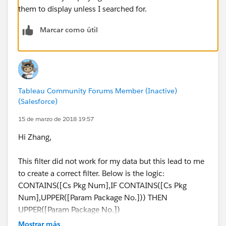
them to display unless I searched for.
Marcar como útil
Tableau Community Forums Member (Inactive)
(Salesforce)
15 de marzo de 2018 19:57
Hi Zhang,
This filter did not work for my data but this lead to me
to create a correct filter. Below is the logic:
CONTAINS([Cs Pkg Num],IF CONTAINS([Cs Pkg
Num],UPPER([Param Package No.])) THEN
UPPER([Param Package No.])
END)
Mostrar más