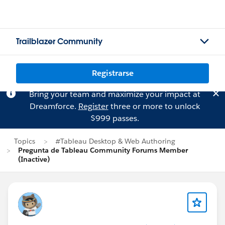
Trailblazer Community
Registrarse
Bring your team and maximize your impact at
Dreamforce.
Register
three or more to unlock
$999 passes.
Topics
#Tableau Desktop & Web Authoring
Pregunta de Tableau Community Forums Member
(Inactive)