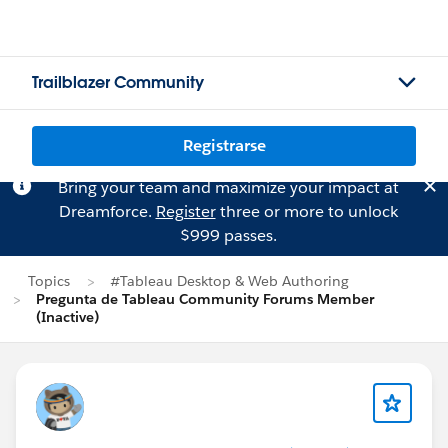
Trailblazer Community
Registrarse
Bring your team and maximize your impact at
Dreamforce.
Register
three or more to unlock
$999 passes.
Topics
#Tableau Desktop & Web Authoring
Pregunta de Tableau Community Forums Member
(Inactive)