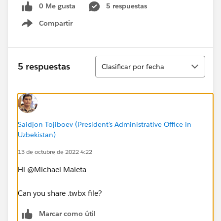
0 Me gusta
5 respuestas
Compartir
Show menu
Ordenar
5 respuestas
Clasificar por fecha
Saidjon Tojiboev (President's Administrative Office in
Uzbekistan)
13 de octubre de 2022 4:22
Hi @Michael Maleta​
Can you share .twbx file?
Marcar como útil