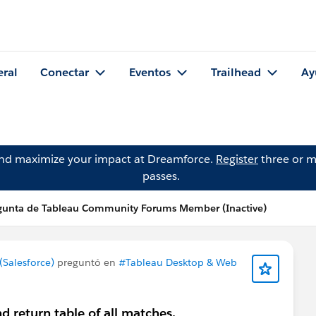
eral
Conectar
Eventos
Trailhead
Ay
and maximize your impact at Dreamforce.
Register
three or m
passes.
gunta de Tableau Community Forums Member (Inactive)
Salesforce)
preguntó en
#Tableau Desktop & Web
 return table of all matches.