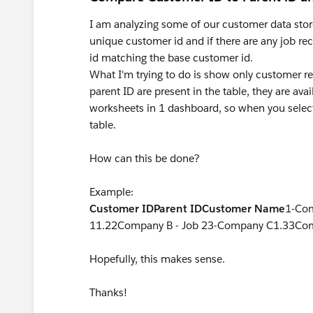
I am analyzing some of our customer data stor
unique customer id and if there are any job re
id matching the base customer id.
What I'm trying to do is show only customer r
parent ID are present in the table, they are ava
worksheets in 1 dashboard, so when you select
table.
How can this be done?
Example:
Customer ID
Parent ID
Customer Name
1-Co
11.22Company B - Job 23-Company C1.33Com
Hopefully, this makes sense.
Thanks!