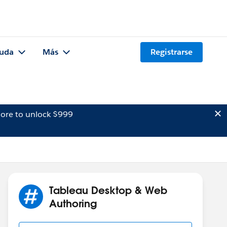
uda
Más
Registrarse
ore to unlock $999
Tableau Desktop & Web
Authoring