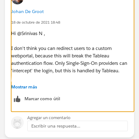
Johan De Groot
18 de octubre de 2021 18:48
Hi @Srinivas N​ ,
I don't think you can redirect users to a custom
webportal, because this will break the Tableau
authentication flow. Only Single-Sign-On providers can
'intercept' the login, but this is handled by Tableau.
Using a custom portal with embedded visualisations
Mostrar más
should give the right user-experience - why do you
Marcar como útil
want to redirect the signin process?
Kind regards,
Agregar un comentario
Johan de Groot
Escribir una respuesta...