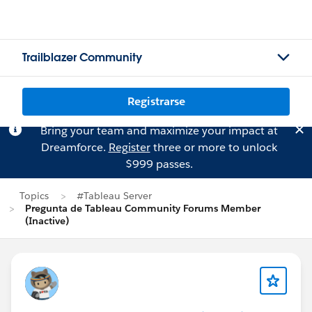
Trailblazer Community
Registrarse
Bring your team and maximize your impact at
Dreamforce.
Register
three or more to unlock
$999 passes.
Topics
#Tableau Server
Pregunta de Tableau Community Forums Member
(Inactive)