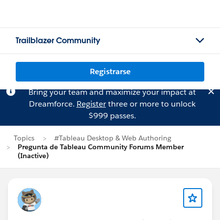
Trailblazer Community
Registrarse
Bring your team and maximize your impact at
Dreamforce.
Register
three or more to unlock
$999 passes.
Topics
#Tableau Desktop & Web Authoring
Pregunta de Tableau Community Forums Member
(Inactive)