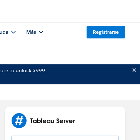
uda
Más
Registrarse
ore to unlock $999
Tableau Server