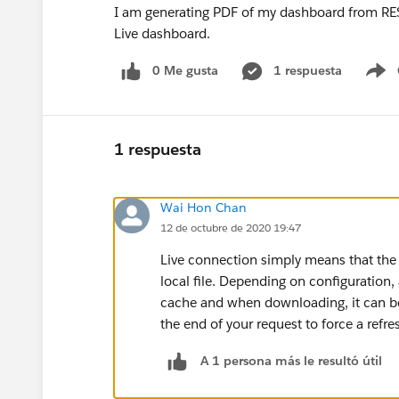
I am generating PDF of my dashboard from REST
Live dashboard.
0 Me gusta
1 respuesta
S
1 respuesta
Wai Hon Chan
12 de octubre de 2020 19:47
Live connection simply means that the d
local file. Depending on configuration, 
cache and when downloading, it can be 
the end of your request to force a ref
A 1 persona más le resultó útil