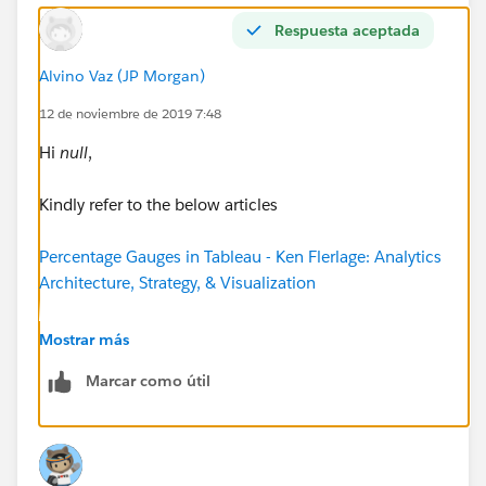
Respuesta aceptada
Alvino Vaz (JP Morgan)
12 de noviembre de 2019 7:48
Hi
null
,
Kindly refer to the below articles
Percentage Gauges in Tableau - Ken Flerlage: Analytics
Architecture, Strategy, & Visualization
Gauge Chart
Mostrar más
Marcar como útil
Dueling Data: How To Create a Gauge Chart in Tableau
(UPDATED)
-AV.