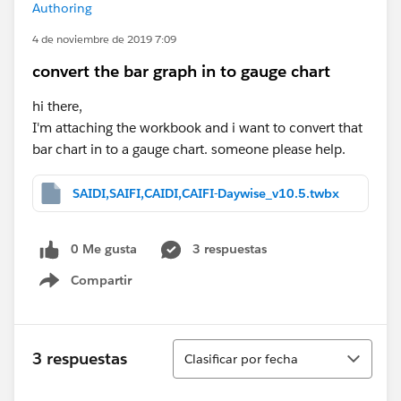
Authoring
4 de noviembre de 2019 7:09
convert the bar graph in to gauge chart
hi there,
I'm attaching the workbook and i want to convert that
bar chart in to a gauge chart. someone please help.
SAIDI,SAIFI,CAIDI,CAIFI-Daywise_v10.5.twbx
0 Me gusta
3 respuestas
Compartir
Show menu
Ordenar
3 respuestas
Clasificar por fecha