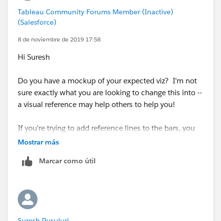
Tableau Community Forums Member (Inactive)
(Salesforce)
8 de noviembre de 2019 17:58
Hi Suresh
Do you have a mockup of your expected viz? I'm not
sure exactly what you are looking to change this into --
a visual reference may help others to help you!
If you're trying to add reference lines to the bars, you
can do that with a right click on the axis on the left --
Mostrar más
make sure the measure you want to use is also in the
Marcar como útil
viz (usually on Detail on the Marks card)
Suresh Pusuluri