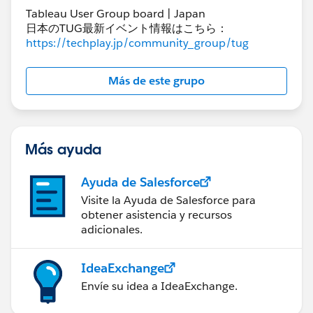
されております。
Tableau User Group board | Japan
日本のTUG最新イベント情報はこちら：
https://help.tableau.com/current/online/en-
https://techplay.jp/community_group/tug
us/snowflake_key_pair_auth.htm
Más de este grupo
回答になっておりますでしょうか。
よろしくお願いいたします。
Más ayuda
Ayuda de Salesforce
Visite la Ayuda de Salesforce para
obtener asistencia y recursos
adicionales.
IdeaExchange
Envíe su idea a IdeaExchange.