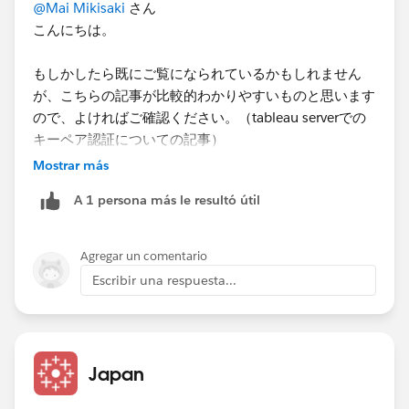
@Mai Mikisaki
さん
こんにちは。
もしかしたら既にご覧になられているかもしれません
が、こちらの記事が比較的わかりやすいものと思います
ので、よければご確認ください。（tableau serverでの
キーペア認証についての記事）
Mostrar más
https://dev.classmethod.jp/articles/tableau-server-
A 1 persona más le resultó útil
snowflake-keypairoauth/
Tableauではヘルプなどで記載がなくても利用できるケ
ースがあるようです(一般的に)。
Agregar un comentario
ただし、ヘルプなどに記載の方法と異なる場合の設定に
Escribir una respuesta...
よる動作については保証外になると思われます。何か問
題が生じてSalesforceに問い合わせしたとして、まずは
認証情報の登録など勧められると思われます。
Japan
こちらのTableauのSnowflakeのキーペア認証関連のヘ
ルプを見ても、認証情報をserver側に登録するよう記載