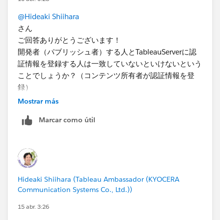
@Hideaki Shiihara
さん
ご回答ありがとうございます！
開発者（パブリッシュ者）する人とTableauServerに認
証情報を登録する人は一致していないといけないという
ことでしょうか？（コンテンツ所有者が認証情報を登
録）
TableauServerでのキーの管理は管理者、開発者は管理
Mostrar más
者のキーを参照するような設定はできないでしょう
Marcar como útil
か？
また、上記とは話がずれますが、データソースに認証情
報を埋め込んだ場合、TableauServerに認証情報を登録
しなくてもレポートが参照できました。
Hideaki Shiihara (Tableau Ambassador (KYOCERA
認証情報埋め込みでTableauServerに認証情報登録なし
Communication Systems Co., Ltd.))
の運用は問題ないのでしょうか。
15 abr. 3:26
よろしくお願いいたします。