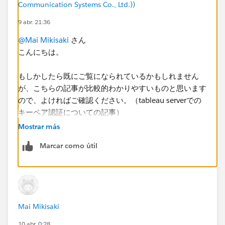
・開発者がTableau Desktopを使ってレポート開発・
Communication Systems Co., Ltd.))
publish を行います
9 abr. 21:36
・ワークブックとデータソースは 1 : 1 の構成です
・Snowflake側のユーザーは1つのサービスユーザーの
@Mai Mikisaki
さん
みを利用します
こんにちは。
・秘密鍵（キーペア）は開発者の個々人のユーザーでは
なく、管理者が管理したいと考えています
もしかしたら既にご覧になられているかもしれません
が、こちらの記事が比較的わかりやすいものと思います
もし”保存済み認証資格情報への登録が必要”という場合
ので、よければご確認ください。（tableau serverでの
には、
キーペア認証についての記事）
本前提条件（開発者がレポート開発、鍵は管理者が管
Mostrar más
理、Snowflakeユーザーは1つ）において一般的にどの
https://dev.classmethod.jp/articles/tableau-server-
ような手順・運用が取られているのかをあわせて知りた
Marcar como útil
snowflake-keypairoauth/
いです。
Mai Mikisaki
10 abr. 0:28