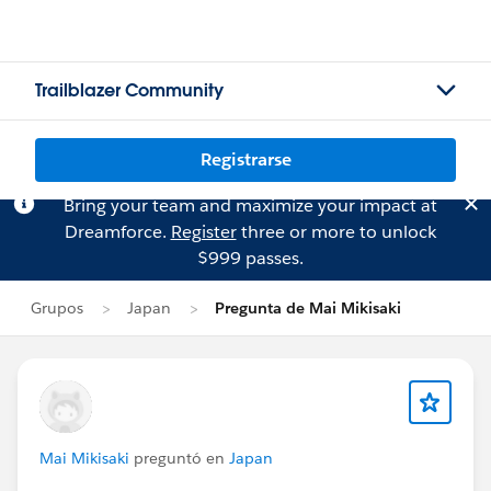
Trailblazer Community
Registrarse
Bring your team and maximize your impact at
Dreamforce.
Register
three or more to unlock
$999 passes.
Grupos
Japan
Pregunta de Mai Mikisaki
Mai Mikisaki
preguntó en
Japan