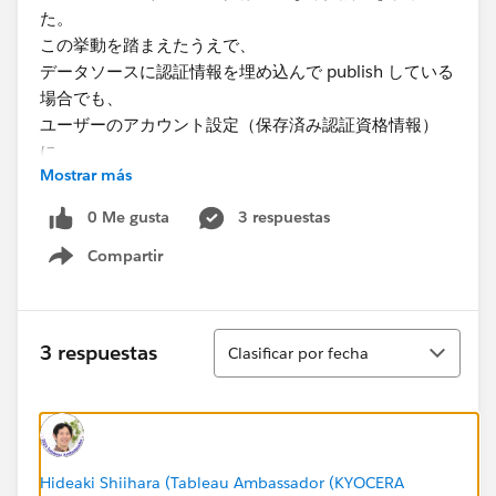
た。
この挙動を踏まえたうえで、
データソースに認証情報を埋め込んで publish している
場合でも、
ユーザーのアカウント設定（保存済み認証資格情報）
に
Mostrar más
Snowflakeのキーペアを登録する必要はありますか？
0 Me gusta
3 respuestas
以下ドキュメントを見る限り、保存済み認証資格情報に
Compartir
登録が必要と記載があるのですが、
Show menu
設定によって登録要否が異なるのか、改めて確認したい
です。
https://help.tableau.com/current/server/ja-
Ordenar
3 respuestas
Clasificar por fecha
jp/snowflake_key_pair_auth.htm
補足（背景・前提）
Hideaki Shiihara (Tableau Ambassador (KYOCERA