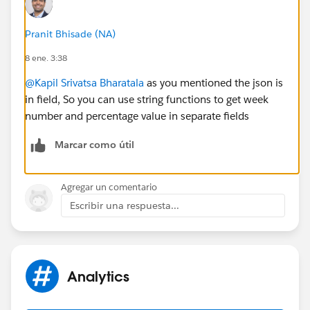
{
"Week":"Week 6",
Pranit Bhisade (NA)
"Percentage":"50",
8 ene. 3:38
"key":"ggzg066niwa"
} ] Thanks in advance Kapil Srivatsa
@Kapil Srivatsa Bharatala
as you mentioned the json is
in field, So you can use string functions to get week
@* CRM Analytics (fka Tableau CRM) *
number and percentage value in separate fields
Marcar como útil
Agregar un comentario
Escribir una respuesta...
Analytics