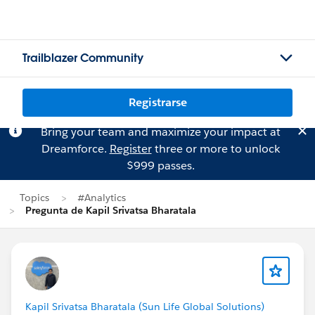
Trailblazer Community
Registrarse
Bring your team and maximize your impact at
Dreamforce.
Register
three or more to unlock
$999 passes.
Topics
#Analytics
Pregunta de Kapil Srivatsa Bharatala
Kapil Srivatsa Bharatala (Sun Life Global Solutions)