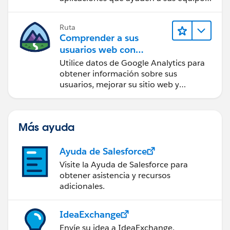
a tomar mejores decisiones.
Ruta
Comprender a sus
usuarios web con
Google Analytics
Utilice datos de Google Analytics para
obtener información sobre sus
usuarios, mejorar su sitio web y
alcanzar sus objetivos de negocio.
Más ayuda
Ayuda de Salesforce
Visite la Ayuda de Salesforce para
obtener asistencia y recursos
adicionales.
IdeaExchange
Envíe su idea a IdeaExchange.