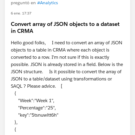
preguntó en
#Analytics
6 ene. 17:37
Convert array of JSON objects to a dataset
in CRMA
Hello good folks, I need to convert an array of JSON
objects to a table in CRMA where each object is
converted to a row. I'm not sure if this is exactly
possible. JSON is already stored in a field. Below is the
JSON structure. Is it possible to convert the array of
JSON to a table/dataset using transformations or
SAQL ? Please advice. [
{
"Week":"Week 1",
"Percentage":"25",
"key":"5tsnuwltt6h"
},
{