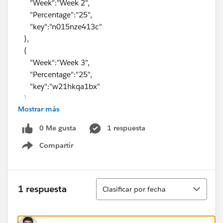
"Week":"Week 2",
"Percentage":"25",
"key":"n015nze413c"
},
{
"Week":"Week 3",
"Percentage":"25",
"key":"w21hkqa1bx"
},
Mostrar más
{
"Week":"Week 4",
0 Me gusta
1 respuesta
"Percentage":"25",
Compartir
"key":"u96s9ttxp8"
Show menu
},
{
"Week":"Week 5",
Ordenar
1 respuesta
Clasificar por fecha
"Percentage":"50",
"key":"apcby3192fu"
},