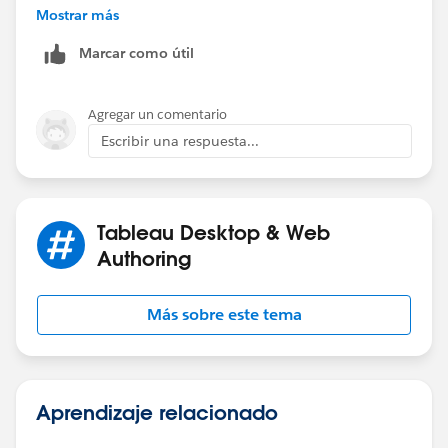
In the Layout option, you can move the image to the
Mostrar más
bottom, so it does not cover the other sheets.
Marcar como útil
Agregar un comentario
Escribir una respuesta...
Tableau Desktop & Web
Authoring
Más sobre este tema
Aprendizaje relacionado