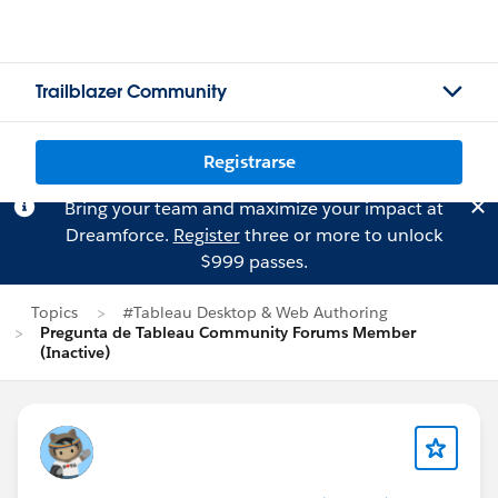
Trailblazer Community
Registrarse
Bring your team and maximize your impact at
Dreamforce.
Register
three or more to unlock
$999 passes.
Topics
#Tableau Desktop & Web Authoring
Pregunta de Tableau Community Forums Member
(Inactive)