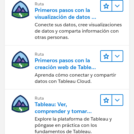
Ruta
Primeros pasos con la
visualización de datos en
Tableau Desktop
Conecte sus datos, cree visualizaciones
de datos y comparta información con
otras personas.
Ruta
Primeros pasos con la
creación web de Tableau
Cloud
Aprenda cómo conectar y compartir
datos con Tableau Cloud.
Ruta
Tableau: Ver,
comprender y tomar
medidas a partir de los
Explore la plataforma de Tableau y
datos
póngase en práctica con los
fundamentos de Tableau.