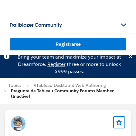
Trailblazer Community
Registrarse
Bring your team and maximize your impact at
Dreamforce.
Register
three or more to unlock
$999 passes.
Topics
#Tableau Desktop & Web Authoring
Pregunta de Tableau Community Forums Member
(Inactive)