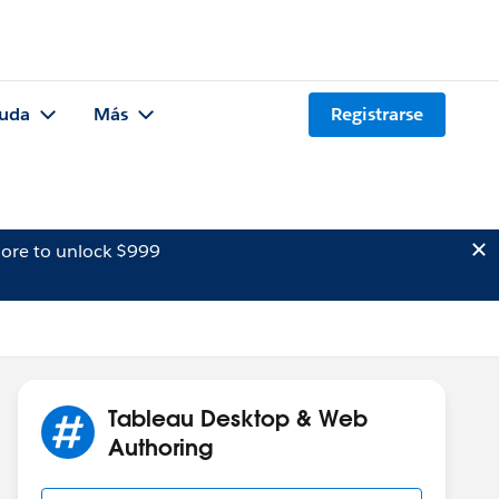
uda
Más
Registrarse
ore to unlock $999
Tableau Desktop & Web
Authoring