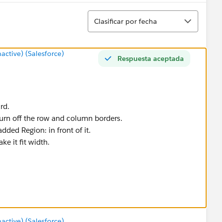
Ordenar
Clasificar por fecha
tive) (Salesforce)
Respuesta aceptada
rd.
urn off the row and column borders.
dded Region: in front of it.
e it fit width.
tive) (Salesforce)