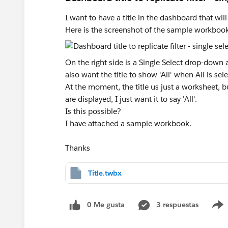
I want to have a title in the dashboard that will 
Here is the screenshot of the sample workbook
On the right side is a Single Select drop-down an
also want the title to show 'All' when All is s
At the moment, the title us just a worksheet, bu
are displayed, I just want it to say 'All'.
Is this possible?
I have attached a sample workbook.
Thanks
Title.twbx
0 Me gusta
3 respuestas