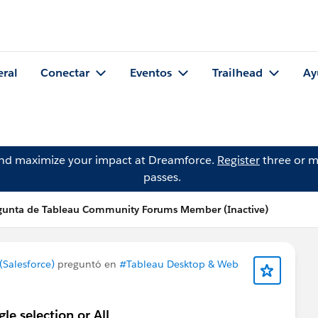
eral
Conectar
Eventos
Trailhead
Ay
and maximize your impact at Dreamforce.
Register
three or m
passes.
gunta de Tableau Community Forums Member (Inactive)
Salesforce)
preguntó en
#Tableau Desktop & Web
gle selection or All