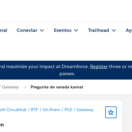
eral
Conectar
Eventos
Trailhead
Ay
and maximize your impact at Dreamforce.
Register
three or m
passes.
/ Gateway
Pregunta de varada kamat
ft CloudHub / RTF / On-Prem / PCE / Gateway
on