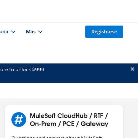
uda
Más
Registrarse
ore to unlock $999
MuleSoft CloudHub / RTF /
On-Prem / PCE / Gateway