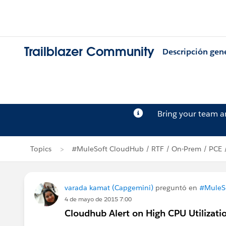
Trailblazer Community
Descripción gen
Bring your team 
Topics
#MuleSoft CloudHub / RTF / On-Prem / PCE 
varada kamat (Capgemini)
preguntó en
#MuleSo
4 de mayo de 2015 7:00
Cloudhub Alert on High CPU Utilizati