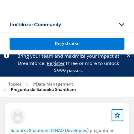
Trailblazer Community
Registrarse
Bring your team and maximize your impact at
Dreamforce.
Register
three or more to unlock
$999 passes.
Topics
#Data Management
Pregunta de Salonika Shantham
Salonika Shantham (SNAD Developers)
preguntó en