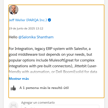
Jeff Weller (PARQA Inc.)
19 de junio de 2025 13:12
Hello
@Salonika Shantham
For Integration, legacy ERP system with Salesfor, a
good middleware tool depends on your needs, but
popular options include Mulesoft(great for complex
integrations with pre-built connectors), Jitterbit (user-
friendly with automation, or Dell Boomi(solid for data
flows). Pick one based on your data volume, budget,
Mostrar más
get, and team experties-start with a pilot to test.
A 1 persona más le resultó útil
For API call limits, Salesforce allows up to 200 records
per API call for insert or updates using the REST API,
and the Bulk API CAN handle batches of up to 10000
Agregar un comentario
records asynchronously. Your org's total API call limit