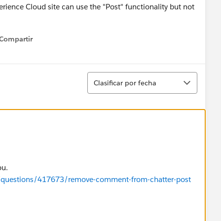
erience Cloud site can use the "Post" functionality but not
Compartir
how menu
Ordenar
Clasificar por fecha
ou.
m/questions/417673/remove-comment-from-chatter-post