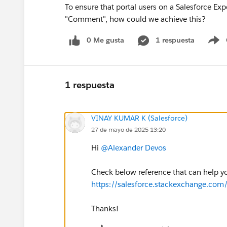
To ensure that portal users on a Salesforce Exp
"Comment", how could we achieve this?
0 Me gusta
1 respuesta
S
1 respuesta
VINAY KUMAR K (Salesforce)
27 de mayo de 2025 13:20
Hi
@Alexander Devos
Check below reference that can help y
https://salesforce.stackexchange.co
Thanks!