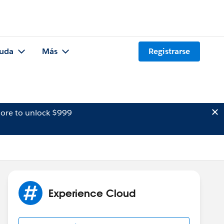
uda
Más
Registrarse
ore to unlock $999
Experience Cloud