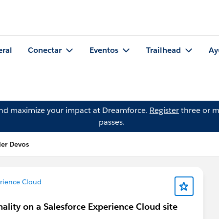
eral
Conectar
Eventos
Trailhead
Ay
and maximize your impact at Dreamforce.
Register
three or m
passes.
der Devos
rience Cloud
lity on a Salesforce Experience Cloud site