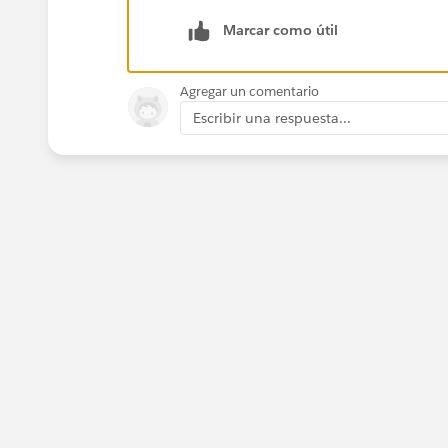
https://trailhead.salesforce.com/tra
Marcar como útil
Visit this page for certification info
her
Agregar un comentario
All the best :)
Escribir una respuesta...