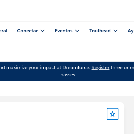
eral
Conectar
Eventos
Trailhead
Ay
and maximize your impact at Dreamforce.
Register
three or m
passes.