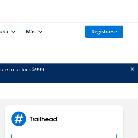
uda
Más
Registrarse
ore to unlock $999
Trailhead