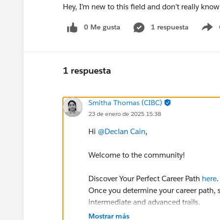
Hey, I’m new to this field and don’t really know
0 Me gusta
1 respuesta
S
1 respuesta
Smitha Thomas (CIBC)
23 de enero de 2025 15:38
Hi
@Declan Cain
,
Welcome to the community!
Discover Your Perfect Career Path
here
.
Once you determine your career path, st
intermediate and advanced trails.
For beginner Trails, check here -
Mostrar más