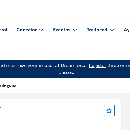
eral
Conectar
Eventos
Trailhead
Ay
and maximize your impact at Dreamforce.
Register
three or m
passes.
odriguez
n