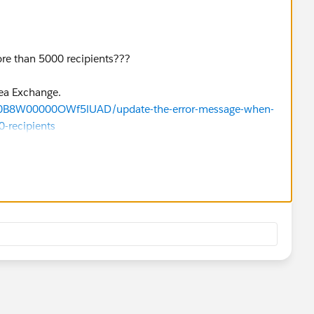
more than 5000 recipients???
dea Exchange.
a/a0B8W00000OWf5lUAD/update-the-error-message-when-
0-recipients
it.