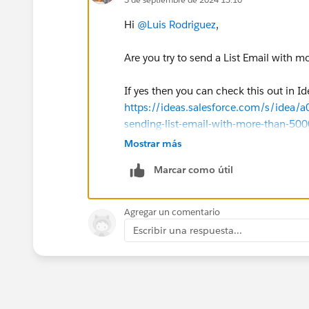
Hi
@Luis Rodriguez
,
Are you try to send a List Email with 
If yes then you can check this out in I
https://ideas.salesforce.com/s/ide
sending-list-email-with-more-than-500
Mostrar más
Is it what you want then please upvote 
Marcar como útil
Kindly mark this as best answer,
Thanks!!!
Agregar un comentario
Escribir una respuesta...