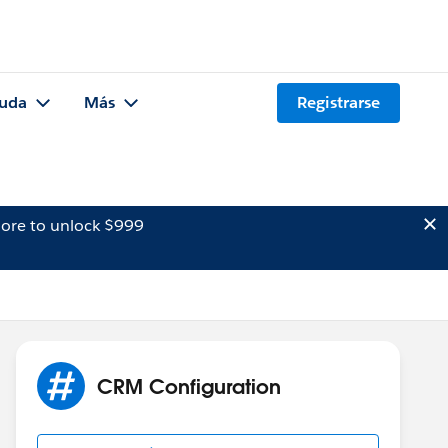
uda
Más
Registrarse
ore to unlock $999
CRM Configuration