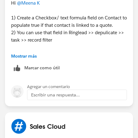
Hi
@Meena K
1) Create a Checkbox/ text formula field on Contact to
populate true if that contact is linked to a quote.
2) You can use that field in Ringlead >> depulicate >>
task >> record filter
You can't unmerge in Ringlead. You can either prevent
Mostrar más
few fields or set up criteria for master contact or create
Marcar como útil
new text area field to populate entire merge contact
data into that field.
Agregar un comentario
Hope this is helpful.
Escribir una respuesta...
Thanks
Sales Cloud