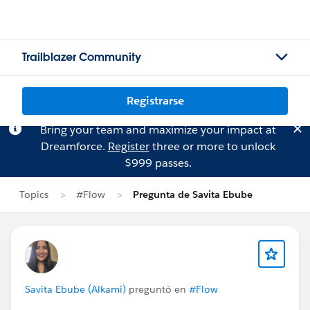
Trailblazer Community
Registrarse
Bring your team and maximize your impact at
Dreamforce.
Register
three or more to unlock
$999 passes.
Topics
#Flow
Pregunta de Savita Ebube
Savita Ebube (Alkami)
preguntó en
#Flow