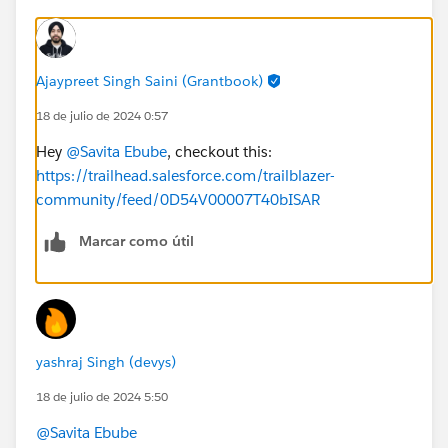
Ajaypreet Singh Saini (Grantbook)
18 de julio de 2024 0:57
Hey
@Savita Ebube
, checkout this:
https://trailhead.salesforce.com/trailblazer-
community/feed/0D54V00007T40bISAR
Marcar como útil
yashraj Singh (devys)
18 de julio de 2024 5:50
@Savita Ebube