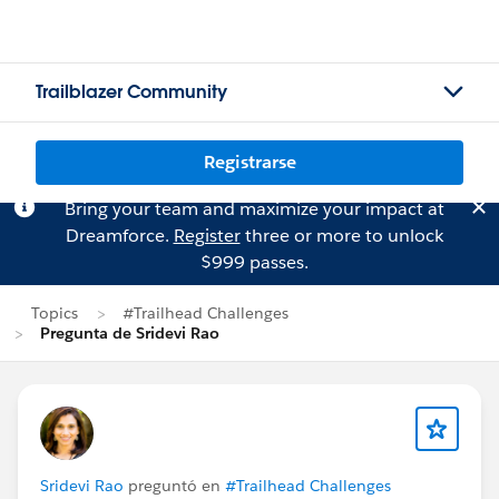
Trailblazer Community
Registrarse
Bring your team and maximize your impact at
Dreamforce.
Register
three or more to unlock
$999 passes.
Topics
#Trailhead Challenges
Pregunta de Sridevi Rao
Sridevi Rao
preguntó en
#Trailhead Challenges