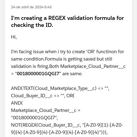
24 de abril de 2024 6:45
I'm creating a REGEX validation formula for
checking the ID.
Hi,
I'm facing issue when i try to create 'OR' functinon for
same condition.Formula is getting saved but still
validation is firing.Both Marketplace_Cloud_Partner__c
= "
0018000001GQGI7
" are same.
AND(TEXT(Cloud_Marketplace_Type__c) <> "",
Cloud_Buyer_ID__c <> "", OR(
AND(
Marketplace_Cloud_Partner__c =
"0018000001GQGI7",
NOT(REGEX(Cloud_Buyer_ID__c, "[A-Z0-9]{1}-[A-Z0-
9]{4}-[A-Z0-9]{4}-[A-Z0-9]{4}-[A-Z0-9]{4}"))),