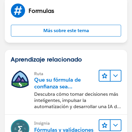
Formulas
Más sobre este tema
Aprendizaje relacionado
Ruta
Que su fórmula de
confianza sea
CRM + IA + Datos
Descubra cómo tomar decisiones más
inteligentes, impulsar la
automatización y desarrollar una IA de
confianza mediante la tecnología y los
productos más populares de
Insignia
Salesforce.
Fórmulas y validaciones