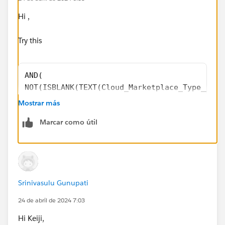
Hi ,
Try this
AND(
NOT(ISBLANK(TEXT(Cloud_Marketplace_Type__c))
NOT(ISBLANK(Cloud_Buyer_ID__c)), 
Mostrar más
Marketplace_Cloud_Partner__c = "0018000001GQ
Marcar como útil
OR(
NOT(REGEX(Cloud_Buyer_ID__c, "[A-Z0-9]{1}-[A
NOT(REGEX(Cloud_Buyer_ID__c, "[a-zA-Z0-9]{8}
)
)
Srinivasulu Gunupati
24 de abril de 2024 7:03
Hi Keiji,