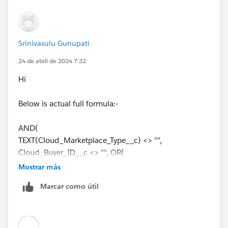
Srinivasulu Gunupati
24 de abril de 2024 7:32
Hi
Below is actual full formula:-
AND(
TEXT(Cloud_Marketplace_Type__c) <> "",
Cloud_Buyer_ID__c <> "", OR(
AND(
Mostrar más
Marketplace_Cloud_Partner__c =
Marcar como útil
"0018000001GQGI7”,
OR(
NOT(REGEX(Cloud_Buyer_ID__c, "[a-zA-Z0-9]{8}-[a-
zA-Z0-9]{4}-[a-zA-Z0-9]{4}-bead-[a-zA-Z0-9]{12}”)),