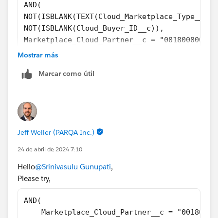
AND(
NOT(ISBLANK(TEXT(Cloud_Marketplace_Type__c))
NOT(ISBLANK(Cloud_Buyer_ID__c)), 
Marketplace_Cloud_Partner__c = "0018000001GQ
OR(
Mostrar más
NOT(REGEX(Cloud_Buyer_ID__c, "[A-Z0-9]{1}-[A
Marcar como útil
NOT(REGEX(Cloud_Buyer_ID__c, "[a-zA-Z0-9]{8}
)
)
Jeff Weller (PARQA Inc.)
24 de abril de 2024 7:10
Hello
@Srinivasulu Gunupati
,
Please try,
AND(
    Marketplace_Cloud_Partner__c = "00180000