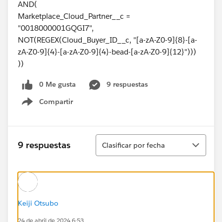
AND(
Marketplace_Cloud_Partner__c =
"0018000001GQGI7",
NOT(REGEX(Cloud_Buyer_ID__c, "[a-zA-Z0-9]{8}-[a-
zA-Z0-9]{4}-[a-zA-Z0-9]{4}-bead-[a-zA-Z0-9]{12}")))
))
0 Me gusta
9 respuestas
Compartir
Show menu
Ordenar
9 respuestas
Clasificar por fecha
Keiji Otsubo
24 de abril de 2024 6:53