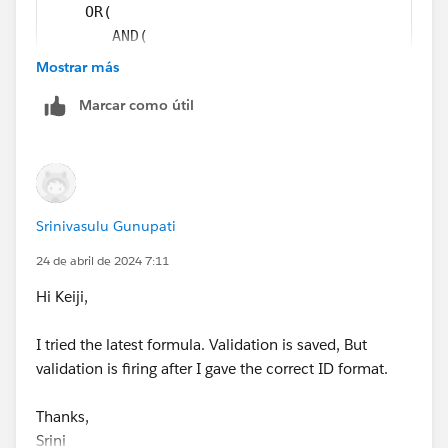
    OR(
       AND(
           NOT(ISBLANK(Cloud_Buyer_ID__c)),
Mostrar más
           NOT(REGEX(Cloud_Buyer_ID__c, "[A-
Marcar como útil
         ),
     AND(
         NOT(ISBLANK(TEXT(Cloud_Marketplace_
         NOT(REGEX(Cloud_Buyer_ID__c, "[a-zA
        )
Srinivasulu Gunupati
    )
)
24 de abril de 2024 7:11
Hi Keiji,
I tried the latest formula. Validation is saved, But
validation is firing after I gave the correct ID format.
Thanks,
Srini