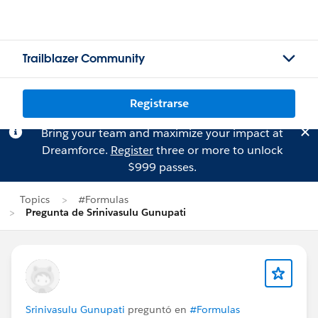
Trailblazer Community
Registrarse
Bring your team and maximize your impact at
Dreamforce.
Register
three or more to unlock
$999 passes.
Topics
#Formulas
Pregunta de Srinivasulu Gunupati
Srinivasulu Gunupati
preguntó en
#Formulas