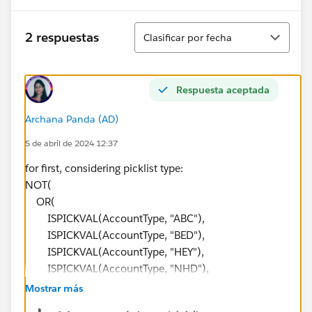
Ordenar
2 respuestas
Clasificar por fecha
Respuesta aceptada
Archana Panda (AD)
5 de abril de 2024 12:37
for first, considering picklist type:
NOT(
OR(
ISPICKVAL(AccountType, "ABC"),
ISPICKVAL(AccountType, "BED"),
ISPICKVAL(AccountType, "HEY"),
ISPICKVAL(AccountType, "NHD"),
ISPICKVAL(AccountType, "JHD")
Mostrar más
)