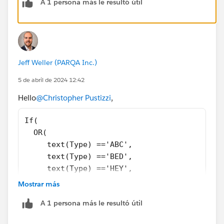
A 1 persona más le resultó útil
)
for second:
if picklist type,
OR(
ISPICKVAL(Contact_Title__c, "Tier 1"),
Jeff Weller (PARQA Inc.)
ISPICKVAL(Contact_Title__c, "Tier 2"),
ISPICKVAL(Contact_Title__c, "Tier 3")
5 de abril de 2024 12:42
)
Hello
@Christopher Pustizzi
,
If(    
  OR(       
     text(Type) =='ABC',       
     text(Type) =='BED',       
     text(Type) =='HEY',       
     text(Type) =='NHD',       
Mostrar más
     text(Type) =='JHD'      
A 1 persona más le resultó útil
    ),     
    false ,true