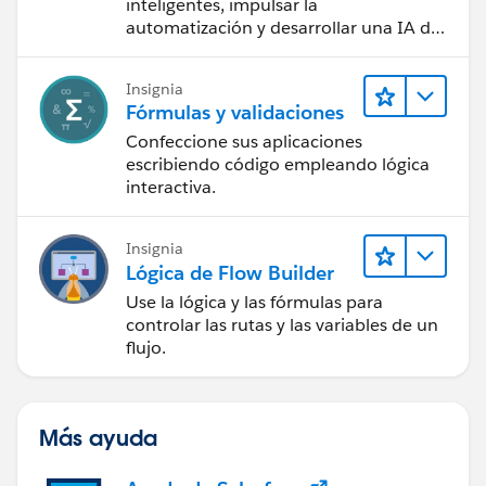
inteligentes, impulsar la
automatización y desarrollar una IA de
confianza mediante la tecnología y los
productos más populares de
Insignia
Salesforce.
Fórmulas y validaciones
Confeccione sus aplicaciones
escribiendo código empleando lógica
interactiva.
Insignia
Lógica de Flow Builder
Use la lógica y las fórmulas para
controlar las rutas y las variables de un
flujo.
Más ayuda