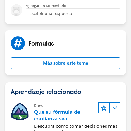
 )
Agregar un comentario
Escribir una respuesta...
If(    
   OR(       
Formulas
      text(Contact_Title__c) =='Tier 1',    
      text(Contact_Title+__c) =='Tier 2',   
      text(Contact_Title__c) =='Tier 3'     
Más sobre este tema
      ),    
       true , false
  )
Aprendizaje relacionado
Ruta
Que su fórmula de
confianza sea
CRM + IA + Datos
Descubra cómo tomar decisiones más