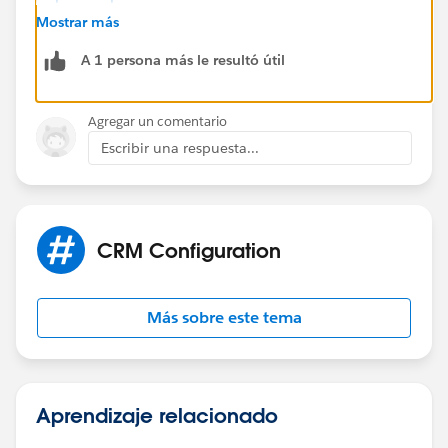
id=000385420&type=1
Mostrar más
A 1 persona más le resultó útil
Agregar un comentario
Escribir una respuesta...
CRM Configuration
Más sobre este tema
Aprendizaje relacionado