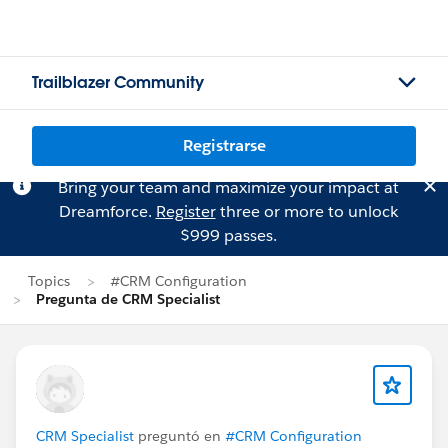
Trailblazer Community
Registrarse
Bring your team and maximize your impact at
Dreamforce.
Register
three or more to unlock
$999 passes.
Topics
#CRM Configuration
Pregunta de CRM Specialist
CRM Specialist
preguntó en
#CRM Configuration