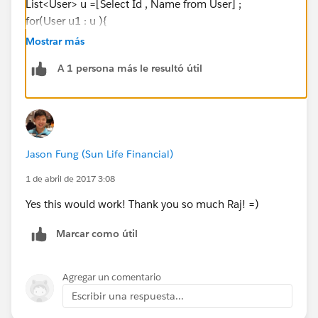
List<User> u =[Select Id , Name from User] ;
for(User u1 : u ){
System.resetPassword(
u1.id
,false );
Mostrar más
}
A 1 persona más le resultó útil
Thanks ,
Raj
Jason Fung (Sun Life Financial)
1 de abril de 2017 3:08
Yes this would work! Thank you so much Raj! =)
Marcar como útil
Agregar un comentario
Escribir una respuesta...